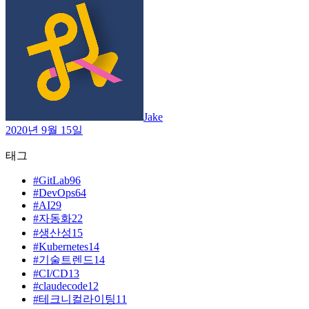
Jake
2020년 9월 15일
태그
#
GitLab
96
#
DevOps
64
#
AI
29
#
자동화
22
#
생산성
15
#
Kubernetes
14
#
기술트렌드
14
#
CI/CD
13
#
claudecode
12
#
테크니컬라이팅
11