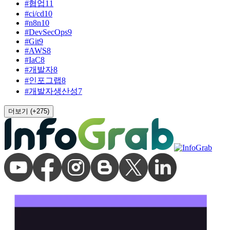
#
협업
11
#
ci/cd
10
#
n8n
10
#
DevSecOps
9
#
Git
9
#
AWS
8
#
IaC
8
#
개발자
8
#
인포그랩
8
#
개발자생산성
7
더보기 (+
275
)