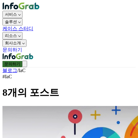
서비스
솔루션
케이스 스터디
리소스
회사소개
문의하기
문의하기
블로그
/
IaC
#
IaC
8
개의 포스트