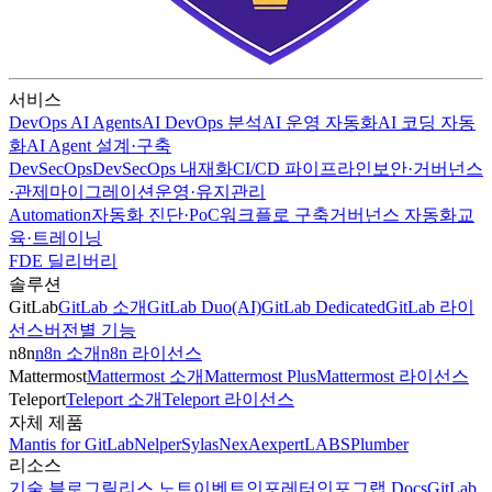
서비스
DevOps AI Agents
AI DevOps 분석
AI 운영 자동화
AI 코딩 자동
화
AI Agent 설계·구축
DevSecOps
DevSecOps 내재화
CI/CD 파이프라인
보안·거버넌스
·관제
마이그레이션
운영·유지관리
Automation
자동화 진단·PoC
워크플로 구축
거버넌스 자동화
교
육·트레이닝
FDE 딜리버리
솔루션
GitLab
GitLab 소개
GitLab Duo(AI)
GitLab Dedicated
GitLab 라이
선스
버전별 기능
n8n
n8n 소개
n8n 라이선스
Mattermost
Mattermost 소개
Mattermost Plus
Mattermost 라이선스
Teleport
Teleport 소개
Teleport 라이선스
자체 제품
Mantis for GitLab
Nelper
Sylas
NexA
expertLABS
Plumber
리소스
기술 블로그
릴리스 노트
이벤트
인포레터
인포그랩 Docs
GitLab