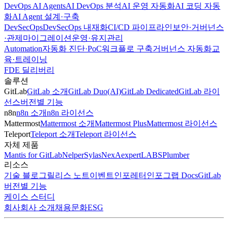
DevOps AI Agents
AI DevOps 분석
AI 운영 자동화
AI 코딩 자동
화
AI Agent 설계·구축
DevSecOps
DevSecOps 내재화
CI/CD 파이프라인
보안·거버넌스
·관제
마이그레이션
운영·유지관리
Automation
자동화 진단·PoC
워크플로 구축
거버넌스 자동화
교
육·트레이닝
FDE 딜리버리
솔루션
GitLab
GitLab 소개
GitLab Duo(AI)
GitLab Dedicated
GitLab 라이
선스
버전별 기능
n8n
n8n 소개
n8n 라이선스
Mattermost
Mattermost 소개
Mattermost Plus
Mattermost 라이선스
Teleport
Teleport 소개
Teleport 라이선스
자체 제품
Mantis for GitLab
Nelper
Sylas
NexA
expertLABS
Plumber
리소스
기술 블로그
릴리스 노트
이벤트
인포레터
인포그랩 Docs
GitLab
버전별 기능
케이스 스터디
회사
회사 소개
채용
문화
ESG