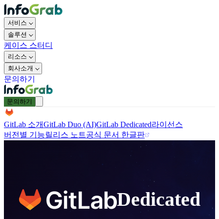
서비스
솔루션
케이스 스터디
리소스
회사소개
문의하기
문의하기
GitLab 소개
GitLab Duo (AI)
GitLab Dedicated
라이선스
버전별 기능
릴리스 노트
공식 문서 한글판
Dedicated