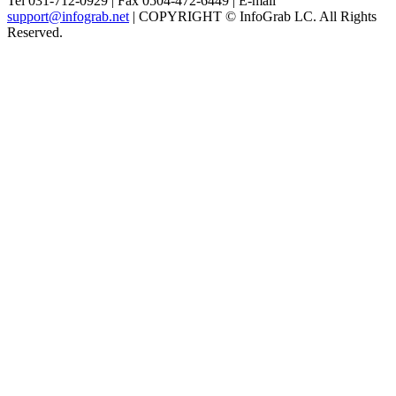
Tel 031-712-0929 | Fax 0504-472-6449 | E-mail
support@infograb.net
| COPYRIGHT © InfoGrab LC. All Rights
Reserved.