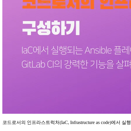
코드로서의 인프라스트럭처(IaC, Infrastructure as code)에