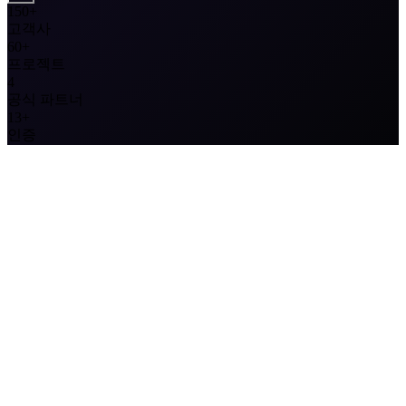
150+
고객사
60+
프로젝트
4
공식 파트너
13+
인증
도구 부족이 아닙니다. 실행 체계의
단절입니다.
PoC(사전 검증)와 운영, 구축과 정착, 기술과 성과: 이
사이를
DevSecOps(개발·보안·운영 통합) ·
Automation(워크플로 자동화) · DevOps AI Agents
가 잇