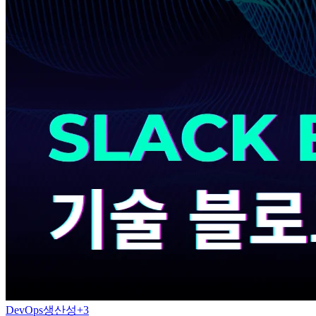
DevOps
생산성
+
3