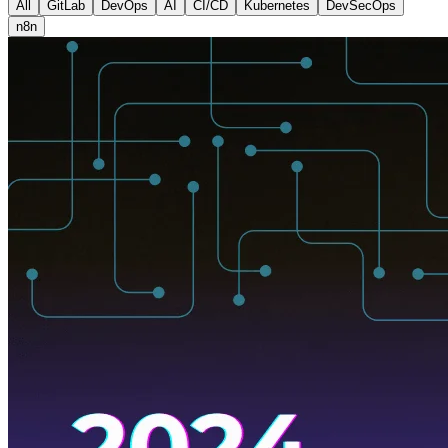
All
GitLab
DevOps
AI
CI/CD
Kubernetes
DevSecOps
n8n