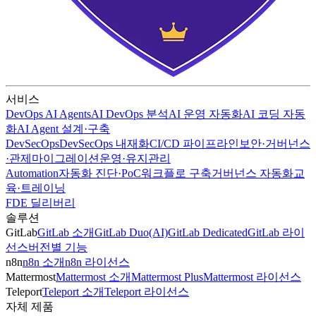
서비스
DevOps AI Agents
AI DevOps 분석
AI 운영 자동화
AI 코딩 자동
화
AI Agent 설계·구축
DevSecOps
DevSecOps 내재화
CI/CD 파이프라인
보안·거버넌스
·관제
마이그레이션
운영·유지관리
Automation
자동화 진단·PoC
워크플로 구축
거버넌스 자동화
교
육·트레이닝
FDE 딜리버리
솔루션
GitLab
GitLab 소개
GitLab Duo(AI)
GitLab Dedicated
GitLab 라이
선스
버전별 기능
n8n
n8n 소개
n8n 라이선스
Mattermost
Mattermost 소개
Mattermost Plus
Mattermost 라이선스
Teleport
Teleport 소개
Teleport 라이선스
자체 제품