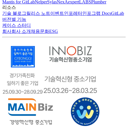
Mantis for GitLab
Nelper
Sylas
NexA
expertLABS
Plumber
리소스
기술 블로그
릴리스 노트
이벤트
인포레터
인포그랩 Docs
GitLab
버전별 기능
케이스 스터디
회사
회사 소개
채용
문화
ESG