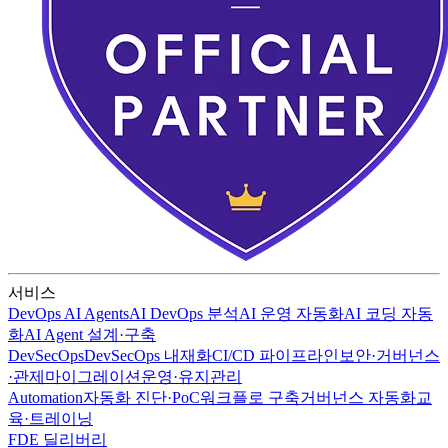
서비스
DevOps AI Agents
AI DevOps 분석
AI 운영 자동화
AI 코딩 자동
화
AI Agent 설계·구축
DevSecOps
DevSecOps 내재화
CI/CD 파이프라인
보안·거버넌스
·관제
마이그레이션
운영·유지관리
Automation
자동화 진단·PoC
워크플로 구축
거버넌스 자동화
교
육·트레이닝
FDE 딜리버리