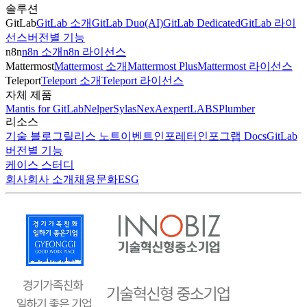
솔루션
GitLab
GitLab 소개
GitLab Duo(AI)
GitLab Dedicated
GitLab 라이
선스
버전별 기능
n8n
n8n 소개
n8n 라이선스
Mattermost
Mattermost 소개
Mattermost Plus
Mattermost 라이선스
Teleport
Teleport 소개
Teleport 라이선스
자체 제품
Mantis for GitLab
Nelper
Sylas
NexA
expertLABS
Plumber
리소스
기술 블로그
릴리스 노트
이벤트
인포레터
인포그랩 Docs
GitLab
버전별 기능
케이스 스터디
회사
회사 소개
채용
문화
ESG