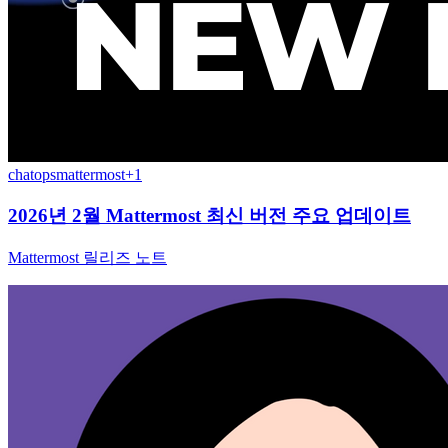
chatops
mattermost
+
1
2026년 2월 Mattermost 최신 버전 주요 업데이트
Mattermost 릴리즈 노트