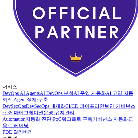
서비스
DevOps AI Agents
AI DevOps 분석
AI 운영 자동화
AI 코딩 자동
화
AI Agent 설계·구축
DevSecOps
DevSecOps 내재화
CI/CD 파이프라인
보안·거버넌스
·관제
마이그레이션
운영·유지관리
Automation
자동화 진단·PoC
워크플로 구축
거버넌스 자동화
교
육·트레이닝
FDE 딜리버리