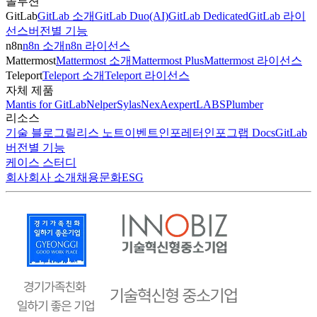
솔루션
GitLab
GitLab 소개
GitLab Duo(AI)
GitLab Dedicated
GitLab 라이
선스
버전별 기능
n8n
n8n 소개
n8n 라이선스
Mattermost
Mattermost 소개
Mattermost Plus
Mattermost 라이선스
Teleport
Teleport 소개
Teleport 라이선스
자체 제품
Mantis for GitLab
Nelper
Sylas
NexA
expertLABS
Plumber
리소스
기술 블로그
릴리스 노트
이벤트
인포레터
인포그랩 Docs
GitLab
버전별 기능
케이스 스터디
회사
회사 소개
채용
문화
ESG