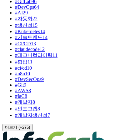
#
GitLab
96
#
DevOps
64
#
AI
29
#
자동화
22
#
생산성
15
#
Kubernetes
14
#
기술트렌드
14
#
CI/CD
13
#
claudecode
12
#
테크니컬라이팅
11
#
협업
11
#
ci/cd
10
#
n8n
10
#
DevSecOps
9
#
Git
9
#
AWS
8
#
IaC
8
#
개발자
8
#
인포그랩
8
#
개발자생산성
7
더보기 (+
275
)