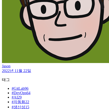
Jason
2022년 11월 22일
태그
#
GitLab
96
#
DevOps
64
#
AI
29
#
자동화
22
#
생산성
15