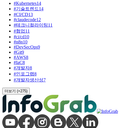
#
Kubernetes
14
#
기술트렌드
14
#
CI/CD
13
#
claudecode
12
#
테크니컬라이팅
11
#
협업
11
#
ci/cd
10
#
n8n
10
#
DevSecOps
9
#
Git
9
#
AWS
8
#
IaC
8
#
개발자
8
#
인포그랩
8
#
개발자생산성
7
더보기 (+
275
)