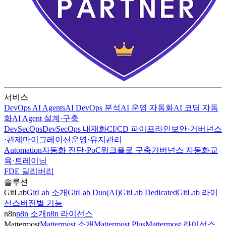
서비스
DevOps AI Agents
AI DevOps 분석
AI 운영 자동화
AI 코딩 자동
화
AI Agent 설계·구축
DevSecOps
DevSecOps 내재화
CI/CD 파이프라인
보안·거버넌스
·관제
마이그레이션
운영·유지관리
Automation
자동화 진단·PoC
워크플로 구축
거버넌스 자동화
교
육·트레이닝
FDE 딜리버리
솔루션
GitLab
GitLab 소개
GitLab Duo(AI)
GitLab Dedicated
GitLab 라이
선스
버전별 기능
n8n
n8n 소개
n8n 라이선스
Mattermost
Mattermost 소개
Mattermost Plus
Mattermost 라이선스