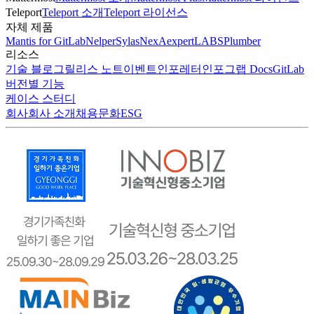
Teleport
Teleport 소개
Teleport 라이선스
자체 제품
Mantis for GitLab
Nelper
Sylas
NexA
expertLABS
Plumber
리소스
기술 블로그
릴리스 노트
이벤트
인포레터
인포그랩 Docs
GitLab
버전별 기능
케이스 스터디
회사
회사 소개
채용
문화
ESG