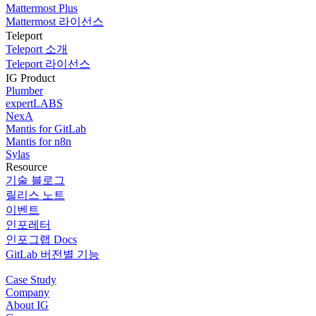
Mattermost Plus
Mattermost 라이선스
Teleport
Teleport 소개
Teleport 라이선스
IG Product
Plumber
expertLABS
NexA
Mantis for GitLab
Mantis for n8n
Sylas
Resource
기술 블로그
릴리스 노트
이벤트
인포레터
인포그랩 Docs
GitLab 버전별 기능
Case Study
Company
About IG