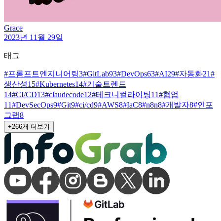
Grace
2023년 11월 29일
태그
#
프롬프트엔지니어링
3
#
GitLab
93
#
DevOps
63
#
AI
29
#
자동화
21
#
생산성
15
#
Kubernetes
14
#
기술트렌드
14
#
CI/CD
13
#
claudecode
12
#
테크니컬라이팅
11
#
협업
11
#
DevSecOps
9
#
Git
9
#
ci/cd
9
#
AWS
8
#
IaC
8
#
n8n
8
#
개발자
8
#
인포
그랩
8
+
266
개 더보기