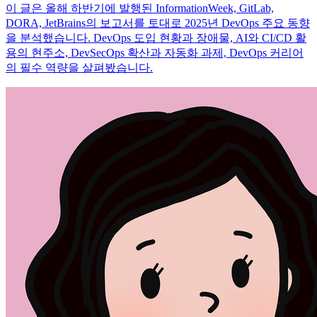
이 글은 올해 하반기에 발행된 InformationWeek, GitLab,
DORA, JetBrains의 보고서를 토대로 2025년 DevOps 주요 동향
을 분석했습니다. DevOps 도입 현황과 장애물, AI와 CI/CD 활
용의 현주소, DevSecOps 확산과 자동화 과제, DevOps 커리어
의 필수 역량을 살펴봤습니다.