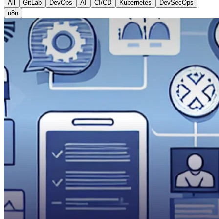
All
GitLab
DevOps
AI
CI/CD
Kubernetes
DevSecOps
n8n