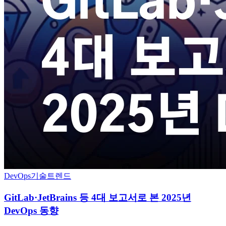
DevOps
기술트렌드
GitLab·JetBrains 등 4대 보고서로 본 2025년
DevOps 동향