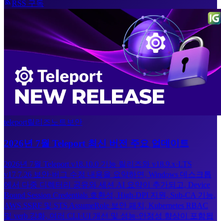
RSS 구독
teleport
릴리즈노트
보안
2026년 7월 Teleport 최신 버전 주요 업데이트
2026년 7월 Teleport v18.10.0 기능 릴리즈와 v18.9.x·LTS
v17.7.26 보안·버그 수정 내용을 요약하면, Windows 데스크톱
에서 다중 디렉터리 공유와 세션 AI 요약이 추가되고, Device
Bound Session Credentials 호환성, High‑DPI 지원, Sub‑CA 기능,
AWS SSRF 및 STS AssumeRole 보안 패치, Kubernetes RBAC
및 verb 강화, 여러 CLI·UI 개선 및 성능·안정성 향상이 포함됩