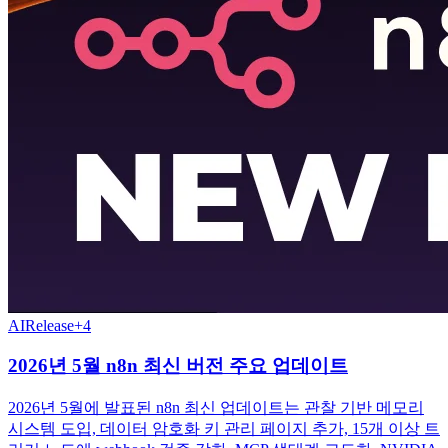
AI
Release
+
4
2026년 5월 n8n 최신 버전 주요 업데이트
2026년 5월에 발표된 n8n 최신 업데이트는 관찰 기반 메모리
시스템 도입, 데이터 암호화 키 관리 페이지 추가, 15개 이상 트