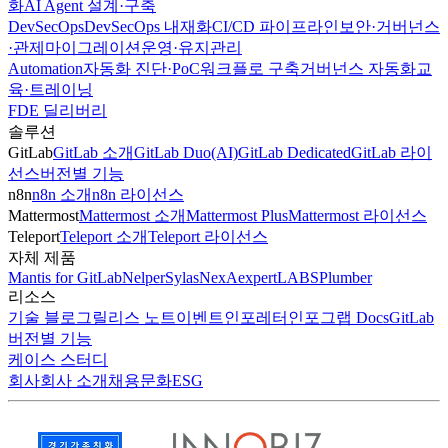
화
AI Agent 설계·구축
DevSecOps
DevSecOps 내재화
CI/CD 파이프라인
보안·거버넌스
·관제
마이그레이션
운영·유지관리
Automation
자동화 진단·PoC
워크플로 구축
거버넌스 자동화
교
육·트레이닝
FDE 딜리버리
솔루션
GitLab
GitLab 소개
GitLab Duo(AI)
GitLab Dedicated
GitLab 라이
선스
버전별 기능
n8n
n8n 소개
n8n 라이선스
Mattermost
Mattermost 소개
Mattermost Plus
Mattermost 라이선스
Teleport
Teleport 소개
Teleport 라이선스
자체 제품
Mantis for GitLab
Nelper
Sylas
NexA
expertLABS
Plumber
리소스
기술 블로그
릴리스 노트
이벤트
인포레터
인포그랩 Docs
GitLab
버전별 기능
케이스 스터디
회사
회사 소개
채용
문화
ESG