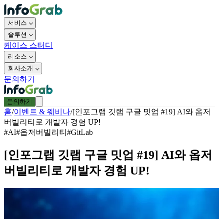
서비스
솔루션
케이스 스터디
리소스
회사소개
문의하기
문의하기
홈
/
이벤트 & 웨비나
/
[인포그랩 깃랩 구글 밋업 #19] AI와 옵저
버빌리티로 개발자 경험 UP!
#
AI
#
옵저버빌리티
#
GitLab
[인포그랩 깃랩 구글 밋업 #19] AI와 옵저
버빌리티로 개발자 경험 UP!