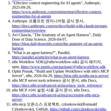
"Effective context engineering for AI agents", Anthropic,
2025-09-29,
https://www.anthropic.com/engineering/effective-context-
engineering-for-ai-agents
Anthropic 프롬프트 엔지니어링 공식 문서,
https://docs.anthropic.com/en/docs/build-with-claude/prompt-
engineering/overview
Avi Chawla, "The Anatomy of an Agent Harness", Daily
Dose of Data Science, 2026-04-07,
https://blog.dailydoseofds.com/p/the-anatomy-of-an-agent-
harness
"What is an agent harness?", Parallel,
https://parallel.ai/articles/what-is-an-agent-harness
n8n Workflow SDK(@n8n/workflow-sdk) 공식 패키지,
npm,
https://www.npmjs.com/package/@n8n/workflow-sdk
Ophir Prusak, "Build and Update Workflows with n8n's MCP
Server", n8n, 2026-04-29,
https://blog.n8n.io/n8n-mcp-server/
n8n MCP server tools reference 공식 문서, n8n Docs,
https://docs.n8n.io/advanced-ai/mcp/mcp_tools_reference/
n8n MCP 서버 설정·사용 공식 문서, n8n Docs,
https://docs.n8n.io/advanced-ai/mcp/accessing-n8n-mcp-
server/
n8n-mcp 오픈소스 프로젝트, czlonkowski(Romuald
Czlonkowski), GitHub,
https://github.com/czlonkowski/n8n-