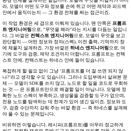
환경 전체를 설계하는 일입니다. 모델에 무엇을 시킬지가 아니
라, 모델이 어떤 도구와 정보를 손에 쥐고 어떤 제약과 피드백
안에서 움직이는지 — 그 환경 전체를 짜는 접근이죠.
이 작업 환경은 세 겹으로 이뤄져 있습니다. 맨 안쪽은
프롬프
트 엔지니어링
으로, "무엇을 해라"라는 지시를 다듬는 일입니
다. 그 바깥은
컨텍스트 엔지니어링
으로, 모델이 무엇을 보고
판단할지 — 어떤 정보와 정의(스펙), 이전 출력, 기억까지 창
에 채울지 설계하죠. 가장 바깥은
하네스 엔지니어링
으로, 여
기에 도구와 검증, 제약 조건까지 더합니다. 프롬프트는 컨텍
스트 안에, 컨텍스트는 하네스 안에 들어 있습니다.
복잡하게 할 필요 없이 그냥 ‘프롬프트를 더 잘 쓰면 되지 않
나?’라고 생각할 수도 있습니다. 그러나 도입부에서 살펴본 문
제 — 모델이 SDK를 쓰지 않고, 노드로 할 일을 코드로 우회하
는 것 — 은 프롬프트만으로 해결할 일이 아닙니다. 모델에 정
확한 노드 스펙이 부족하고, 생성물을 검증할 도구가 없으며,
전용 노드를 탐색하는 데 한계가 있어 생긴 일이죠. 정보와 도
구, 검증 수단까지 갖춰 주는 바깥 환경 — 즉 하네스를 설계해
야 풀 수 있는 문제입니다.
비유하면 이렇습니다. 레시피(프롬프트)를 아무리 정교하게
써도, 적절한 재료와 주방 도구가 없으면 요리를 만들 수 없습