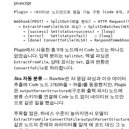
javascript
Plugin — 네이티브 노드만으로 동일 기능 구현 (Code 0개, JS
Webhook(POST) → SplitOut(배열 분리) → HTTP Reques
  → ExtractFromFile(XLSX 파싱) → SplitInBatches(배
    → [success] Set(status=success) → [loop]

    → [error]   Set(status=fail)   → [loop]

Plugin에서 사용한 총 9개 노드에서 Code 노드는 하나도
없었습니다. 입력 분리는
, 엑셀 파싱은
SplitOut
, 상태 표시는
, 결과 변환은
ExtractFromFile
Set
로 처리합니다.
ConvertToFile
Jira 자동 분류
— Baseline은 AI 응답 파싱과 이슈 데이터
추출에 Code 노드 2개(86줄 + 39줄)를 동원했지만, Plugin
은
(구조화 출력 파서) 노드에
outputParserStructured
분류 스키마를 연결해 Code 노드 없이 네이티브 노드만
으로 같은 일을 했습니다.
주목할 점은, 하네스 수준이 높아지면서 모델이
·
·
ExtractFromFile
ConvertToFile
outputParserStructur
같은 노드의 존재와 파라미터를 알게 돼 코드 대신 그 노