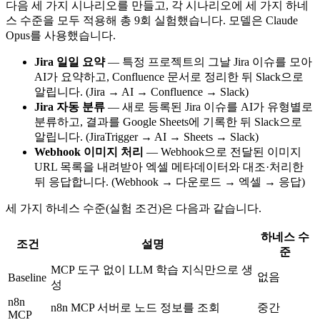
다음 세 가지 시나리오를 만들고, 각 시나리오에 세 가지 하네
스 수준을 모두 적용해 총 9회 실험했습니다. 모델은 Claude
Opus를 사용했습니다.
Jira 일일 요약
— 특정 프로젝트의 그날 Jira 이슈를 모아
AI가 요약하고, Confluence 문서로 정리한 뒤 Slack으로
알립니다. (Jira → AI → Confluence → Slack)
Jira 자동 분류
— 새로 등록된 Jira 이슈를 AI가 유형별로
분류하고, 결과를 Google Sheets에 기록한 뒤 Slack으로
알립니다. (JiraTrigger → AI → Sheets → Slack)
Webhook 이미지 처리
— Webhook으로 전달된 이미지
URL 목록을 내려받아 엑셀 메타데이터와 대조·처리한
뒤 응답합니다. (Webhook → 다운로드 → 엑셀 → 응답)
세 가지 하네스 수준(실험 조건)은 다음과 같습니다.
하네스 수
조건
설명
준
MCP 도구 없이 LLM 학습 지식만으로 생
없음
Baseline
성
n8n
n8n MCP 서버로 노드 정보를 조회
중간
MCP