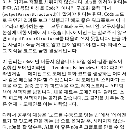
이 세 가지는 저절로 채워지지 않습니다. .d.ts를 읽혀야 한다는
판단, AI 응답 파싱을 Code가 아니라 구조화 출력 파서
(
)에 맡겨야 한다는 판단, Code 노드
outputParserStructured
로 뒤덮인 결과를 보고 "실행되긴 해도 좋은 워크플로는 아니
다"라고 평가하는 눈 — 모두 n8n과 도구, 도메인, 요구사항의
본질에 대한 이해에서 나왔습니다. 에이전트는 알려주지 않으
면
를 떠올려 쓰지 못합니다. 판을 까
outputParserStructured
는 사람이 n8n을 제대로 알고 먼저 알려줘야 합니다. 하네스는
그 지식을 코드로 굳힌 결정체입니다.
이 원리는 n8n에만 머물지 않습니다. 타입 정의·검증·탐색이
갖춰진 도메인이라면 — Terraform, Kubernetes, CI/CD 파이프
라인처럼 — 에이전트로 도메인 특화 코드를 생성하는 어디서
나 같은 패턴을 기대할 수 있습니다. 각 도메인의 스키마가 스
펙을 주고, 검증 도구가 피드백을 주고, 레지스트리나 API 탐
색이 선택지를 넓힙니다. 채울 재료는 도메인마다 달라도, 스
펙·피드백·선택지라는 골격은 같습니다. 그 골격을 채우는 것
은 언제나 도메인을 아는 사람입니다.
따라서 공부의 대상은 ‘노드를 수동으로 잇는 법’에서 ‘에이전
트가 잘 잇도록 판을 까는 법’으로 옮겨갈 뿐, 사라지지 않습니
다. n8n을 잘 알수록, AI로 더 좋은 n8n 워크플로를 만들 수 있