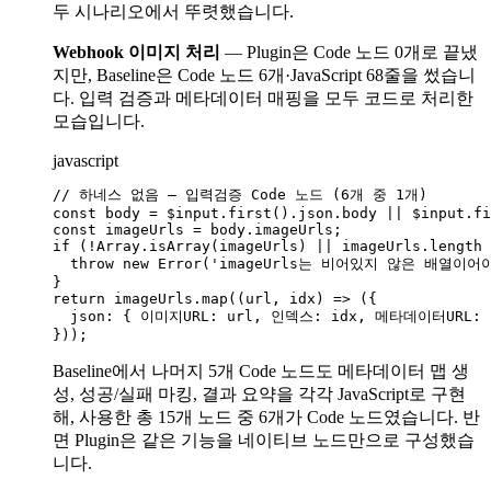
두 시나리오에서 뚜렷했습니다.
Webhook 이미지 처리
— Plugin은 Code 노드 0개로 끝냈
지만, Baseline은 Code 노드 6개·JavaScript 68줄을 썼습니
다. 입력 검증과 메타데이터 매핑을 모두 코드로 처리한
모습입니다.
javascript
// 하네스 없음 — 입력검증 Code 노드 (6개 중 1개)

const body = $input.first().json.body || $input.fi
const imageUrls = body.imageUrls;

if (!Array.isArray(imageUrls) || imageUrls.length 
  throw new Error('imageUrls는 비어있지 않은 배열이어
}

return imageUrls.map((url, idx) => ({

  json: { 이미지URL: url, 인덱스: idx, 메타데이터URL: bo
Baseline에서 나머지 5개 Code 노드도 메타데이터 맵 생
성, 성공/실패 마킹, 결과 요약을 각각 JavaScript로 구현
해, 사용한 총 15개 노드 중 6개가 Code 노드였습니다. 반
면 Plugin은 같은 기능을 네이티브 노드만으로 구성했습
니다.