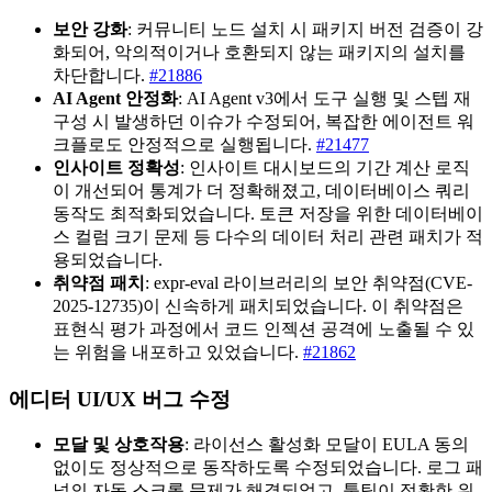
보안 강화
: 커뮤니티 노드 설치 시 패키지 버전 검증이 강
화되어, 악의적이거나 호환되지 않는 패키지의 설치를
차단합니다.
#21886
AI Agent 안정화
: AI Agent v3에서 도구 실행 및 스텝 재
구성 시 발생하던 이슈가 수정되어, 복잡한 에이전트 워
크플로도 안정적으로 실행됩니다.
#21477
인사이트 정확성
: 인사이트 대시보드의 기간 계산 로직
이 개선되어 통계가 더 정확해졌고, 데이터베이스 쿼리
동작도 최적화되었습니다. 토큰 저장을 위한 데이터베이
스 컬럼 크기 문제 등 다수의 데이터 처리 관련 패치가 적
용되었습니다.
취약점 패치
: expr-eval 라이브러리의 보안 취약점(CVE-
2025-12735)이 신속하게 패치되었습니다. 이 취약점은
표현식 평가 과정에서 코드 인젝션 공격에 노출될 수 있
는 위험을 내포하고 있었습니다.
#21862
에디터 UI/UX 버그 수정
모달 및 상호작용
: 라이선스 활성화 모달이 EULA 동의
없이도 정상적으로 동작하도록 수정되었습니다. 로그 패
널의 자동 스크롤 문제가 해결되었고, 툴팁이 정확한 위