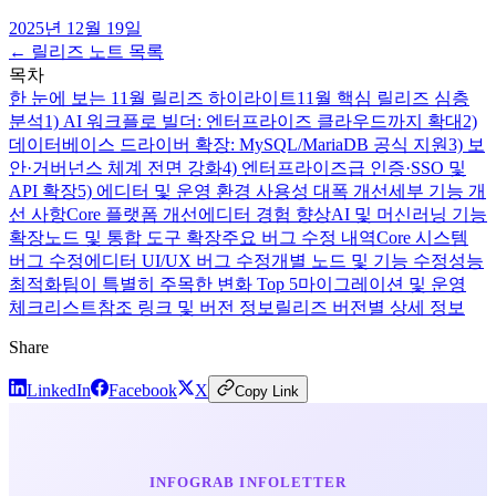
2025년 12월 19일
← 릴리즈 노트 목록
목차
한 눈에 보는 11월 릴리즈 하이라이트
11월 핵심 릴리즈 심층
분석
1) AI 워크플로 빌더: 엔터프라이즈 클라우드까지 확대
2)
데이터베이스 드라이버 확장: MySQL/MariaDB 공식 지원
3) 보
안·거버넌스 체계 전면 강화
4) 엔터프라이즈급 인증·SSO 및
API 확장
5) 에디터 및 운영 환경 사용성 대폭 개선
세부 기능 개
선 사항
Core 플랫폼 개선
에디터 경험 향상
AI 및 머신러닝 기능
확장
노드 및 통합 도구 확장
주요 버그 수정 내역
Core 시스템
버그 수정
에디터 UI/UX 버그 수정
개별 노드 및 기능 수정
성능
최적화
팀이 특별히 주목한 변화 Top 5
마이그레이션 및 운영
체크리스트
참조 링크 및 버전 정보
릴리즈 버전별 상세 정보
Share
LinkedIn
Facebook
X
Copy Link
INFOGRAB INFOLETTER