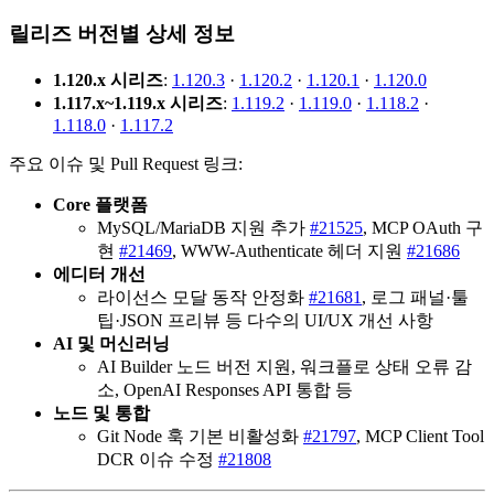
릴리즈 버전별 상세 정보
1.120.x 시리즈
:
1.120.3
·
1.120.2
·
1.120.1
·
1.120.0
1.117.x~1.119.x 시리즈
:
1.119.2
·
1.119.0
·
1.118.2
·
1.118.0
·
1.117.2
주요 이슈 및 Pull Request 링크:
Core 플랫폼
MySQL/MariaDB 지원 추가
#21525
, MCP OAuth 구
현
#21469
, WWW-Authenticate 헤더 지원
#21686
에디터 개선
라이선스 모달 동작 안정화
#21681
, 로그 패널·툴
팁·JSON 프리뷰 등 다수의 UI/UX 개선 사항
AI 및 머신러닝
AI Builder 노드 버전 지원, 워크플로 상태 오류 감
소, OpenAI Responses API 통합 등
노드 및 통합
Git Node 훅 기본 비활성화
#21797
, MCP Client Tool
DCR 이슈 수정
#21808