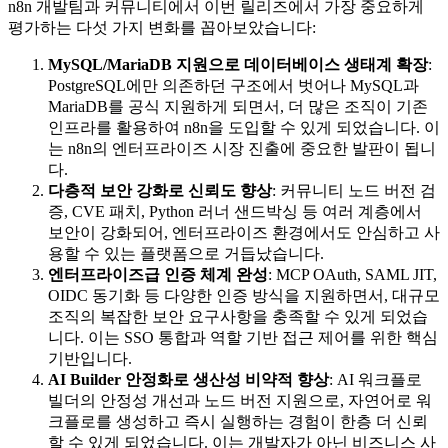
n8n 개발팀과 커뮤니티에서 이번 릴리즈에서 가장 중요하게
평가하는 다섯 가지 변화를 꼽아보았습니다:
MySQL/MariaDB 지원으로 데이터베이스 생태계 확장
:
PostgreSQL에만 의존하던 구조에서 벗어나 MySQL과
MariaDB를 공식 지원하게 되면서, 더 많은 조직이 기존
인프라를 활용하여 n8n을 도입할 수 있게 되었습니다. 이
는 n8n의 엔터프라이즈 시장 진출에 중요한 발판이 됩니
다.
다층적 보안 강화로 신뢰도 향상
: 커뮤니티 노드 버전 검
증, CVE 패치, Python 러너 샌드박싱 등 여러 계층에서
보안이 강화되어, 엔터프라이즈 환경에서도 안심하고 사
용할 수 있는 플랫폼으로 거듭났습니다.
엔터프라이즈급 인증 체계 완성
: MCP OAuth, SAML JIT,
OIDC 동기화 등 다양한 인증 방식을 지원하면서, 대규모
조직의 복잡한 보안 요구사항을 충족할 수 있게 되었습
니다. 이는 SSO 통합과 역할 기반 접근 제어를 위한 핵심
기반입니다.
AI Builder 안정화로 생산성 비약적 향상
: AI 워크플로
빌더의 안정성 개선과 노드 버전 지원으로, 자연어로 워
크플로를 생성하고 즉시 실행하는 경험이 한층 더 신뢰
할 수 있게 되었습니다. 이는 개발자가 아닌 비즈니스 사