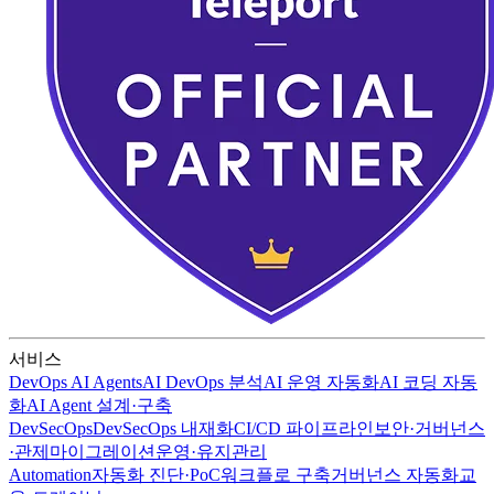
서비스
DevOps AI Agents
AI DevOps 분석
AI 운영 자동화
AI 코딩 자동
화
AI Agent 설계·구축
DevSecOps
DevSecOps 내재화
CI/CD 파이프라인
보안·거버넌스
·관제
마이그레이션
운영·유지관리
Automation
자동화 진단·PoC
워크플로 구축
거버넌스 자동화
교