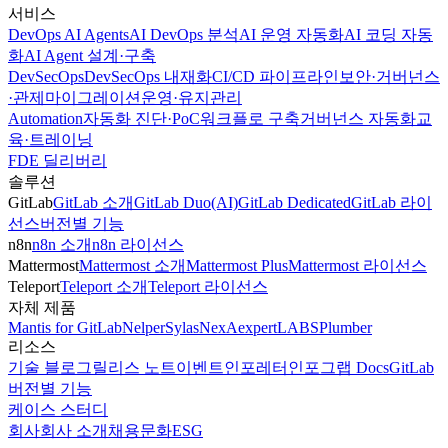
서비스
DevOps AI Agents
AI DevOps 분석
AI 운영 자동화
AI 코딩 자동
화
AI Agent 설계·구축
DevSecOps
DevSecOps 내재화
CI/CD 파이프라인
보안·거버넌스
·관제
마이그레이션
운영·유지관리
Automation
자동화 진단·PoC
워크플로 구축
거버넌스 자동화
교
육·트레이닝
FDE 딜리버리
솔루션
GitLab
GitLab 소개
GitLab Duo(AI)
GitLab Dedicated
GitLab 라이
선스
버전별 기능
n8n
n8n 소개
n8n 라이선스
Mattermost
Mattermost 소개
Mattermost Plus
Mattermost 라이선스
Teleport
Teleport 소개
Teleport 라이선스
자체 제품
Mantis for GitLab
Nelper
Sylas
NexA
expertLABS
Plumber
리소스
기술 블로그
릴리스 노트
이벤트
인포레터
인포그랩 Docs
GitLab
버전별 기능
케이스 스터디
회사
회사 소개
채용
문화
ESG