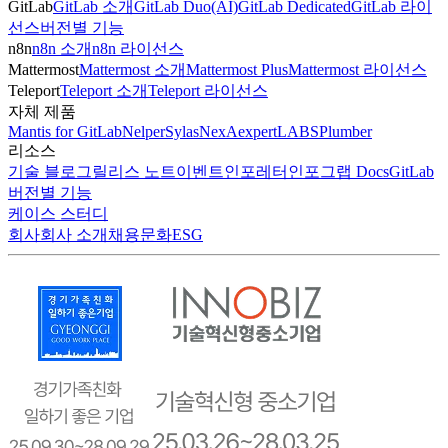
GitLab
GitLab 소개
GitLab Duo(AI)
GitLab Dedicated
GitLab 라이
선스
버전별 기능
n8n
n8n 소개
n8n 라이선스
Mattermost
Mattermost 소개
Mattermost Plus
Mattermost 라이선스
Teleport
Teleport 소개
Teleport 라이선스
자체 제품
Mantis for GitLab
Nelper
Sylas
NexA
expertLABS
Plumber
리소스
기술 블로그
릴리스 노트
이벤트
인포레터
인포그랩 Docs
GitLab
버전별 기능
케이스 스터디
회사
회사 소개
채용
문화
ESG