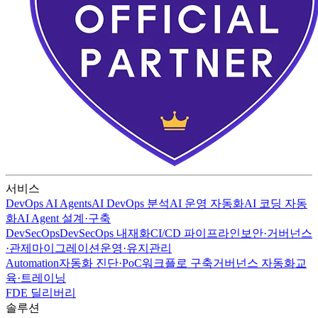
서비스
DevOps AI Agents
AI DevOps 분석
AI 운영 자동화
AI 코딩 자동
화
AI Agent 설계·구축
DevSecOps
DevSecOps 내재화
CI/CD 파이프라인
보안·거버넌스
·관제
마이그레이션
운영·유지관리
Automation
자동화 진단·PoC
워크플로 구축
거버넌스 자동화
교
육·트레이닝
FDE 딜리버리
솔루션