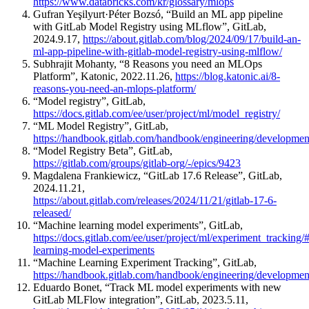
https://www.databricks.com/kr/glossary/mlops
Gufran Yeşilyurt·Péter Bozsó, “Build an ML app pipeline
with GitLab Model Registry using MLflow”, GitLab,
2024.9.17,
https://about.gitlab.com/blog/2024/09/17/build-an-
ml-app-pipeline-with-gitlab-model-registry-using-mlflow/
Subhrajit Mohanty, “8 Reasons you need an MLOps
Platform”, Katonic, 2022.11.26,
https://blog.katonic.ai/8-
reasons-you-need-an-mlops-platform/
“Model registry”, GitLab,
https://docs.gitlab.com/ee/user/project/ml/model_registry/
“ML Model Registry”, GitLab,
https://handbook.gitlab.com/handbook/engineering/developmen
“Model Registry Beta”, GitLab,
https://gitlab.com/groups/gitlab-org/-/epics/9423
Magdalena Frankiewicz, “GitLab 17.6 Release”, GitLab,
2024.11.21,
https://about.gitlab.com/releases/2024/11/21/gitlab-17-6-
released/
“Machine learning model experiments”, GitLab,
https://docs.gitlab.com/ee/user/project/ml/experiment_tracking
learning-model-experiments
“Machine Learning Experiment Tracking”, GitLab,
https://handbook.gitlab.com/handbook/engineering/developmen
Eduardo Bonet, “Track ML model experiments with new
GitLab MLFlow integration”, GitLab, 2023.5.11,