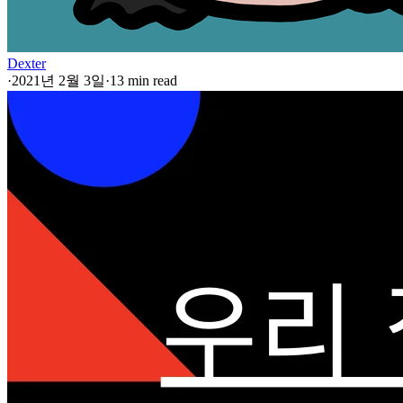
Dexter
·
2021년 2월 3일
·
13 min read