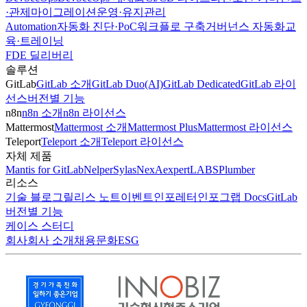
·관제
마이그레이션
운영·유지관리
Automation
자동화 진단·PoC
워크플로 구축
거버넌스 자동화
교
육·트레이닝
FDE 딜리버리
솔루션
GitLab
GitLab 소개
GitLab Duo(AI)
GitLab Dedicated
GitLab 라이
선스
버전별 기능
n8n
n8n 소개
n8n 라이선스
Mattermost
Mattermost 소개
Mattermost Plus
Mattermost 라이선스
Teleport
Teleport 소개
Teleport 라이선스
자체 제품
Mantis for GitLab
Nelper
Sylas
NexA
expertLABS
Plumber
리소스
기술 블로그
릴리스 노트
이벤트
인포레터
인포그랩 Docs
GitLab
버전별 기능
케이스 스터디
회사
회사 소개
채용
문화
ESG