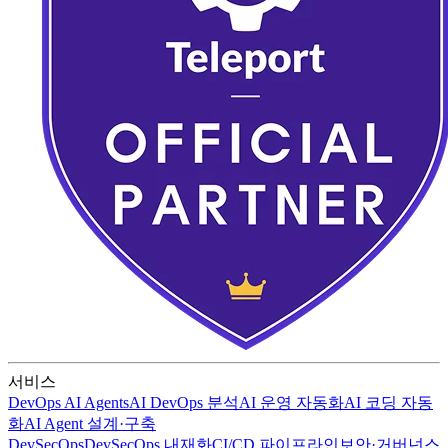
서비스
DevOps AI Agents
AI DevOps 분석
AI 운영 자동화
AI 코딩 자동
화
AI Agent 설계·구축
DevSecOps
DevSecOps 내재화
CI/CD 파이프라인
보안·거버넌스