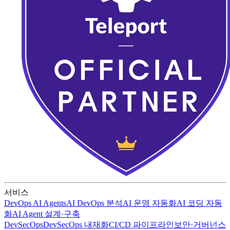
서비스
DevOps AI Agents
AI DevOps 분석
AI 운영 자동화
AI 코딩 자동
화
AI Agent 설계·구축
DevSecOps
DevSecOps 내재화
CI/CD 파이프라인
보안·거버넌스