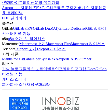
·관제
마이그레이션
운영·유지관리
Automation
자동화 진단·PoC
워크플로 구축
거버넌스 자동화
교
육·트레이닝
FDE 딜리버리
솔루션
GitLab
GitLab 소개
GitLab Duo(AI)
GitLab Dedicated
GitLab 라이
선스
버전별 기능
n8n
n8n 소개
n8n 라이선스
Mattermost
Mattermost 소개
Mattermost Plus
Mattermost 라이선스
Teleport
Teleport 소개
Teleport 라이선스
자체 제품
Mantis for GitLab
Nelper
Sylas
NexA
expertLABS
Plumber
리소스
기술 블로그
릴리스 노트
이벤트
인포레터
인포그랩 Docs
GitLab
버전별 기능
케이스 스터디
회사
회사 소개
채용
문화
ESG