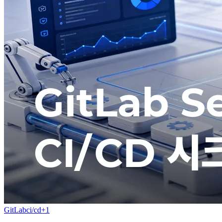
GitLab
ci/cd
+
1