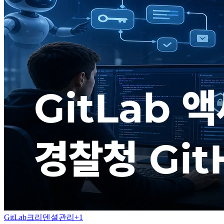
GitLab
크리덴셜관리
+
1